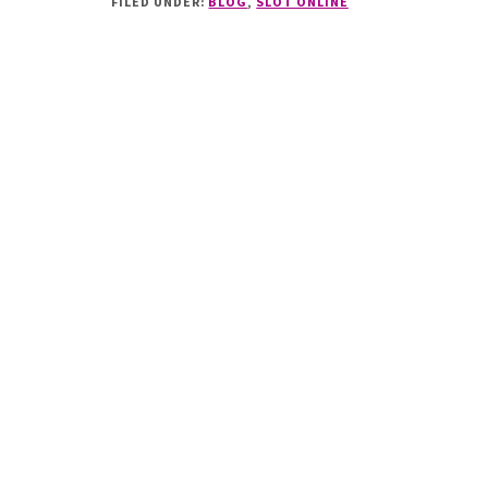
FILED UNDER:
BLOG
,
SLOT ONLINE