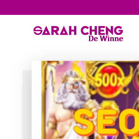
Skip
Skip
to
to
Additional
main
primary
content
sidebar
menu
Sarahcheng-
Blog
Dewinne
Bercerita
Tentang
Kriteria
Judi
Slot
Online
2022