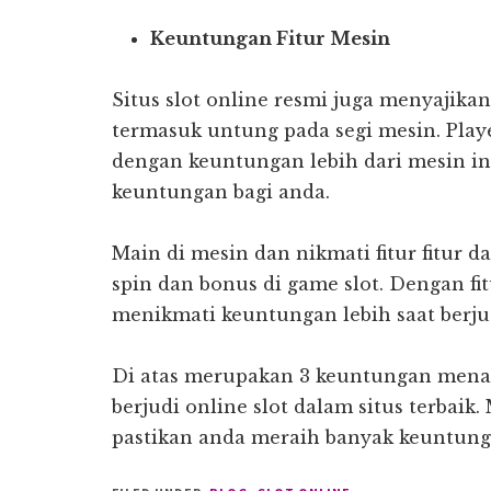
Keuntungan Fitur Mesin
Situs slot online resmi juga menyajik
termasuk untung pada segi mesin. Player
dengan keuntungan lebih dari mesin in
keuntungan bagi anda.
Main di mesin dan nikmati fitur fitur da
spin dan bonus di game slot. Dengan fi
menikmati keuntungan lebih saat berjudi
Di atas merupakan 3 keuntungan menari
berjudi online slot dalam situs terbaik.
pastikan anda meraih banyak keuntung