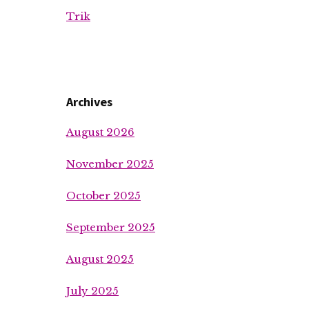
Trik
Archives
August 2026
November 2025
October 2025
September 2025
August 2025
July 2025