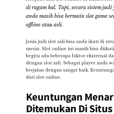
di ragam hal. Tapi, secara sistem judi
anda masih bisa bermain slot game sec
offline atau asli.
Jenis judi slot asli bisa anda ikuti di 
mesin. Slot online ini masih bisa diiku
begitu ada beberapa faktor eksternal da
dengan slot asli. Sebagai player anda wa
berjalan dengan sangat baik. Keuntung
dari slot online.
Keuntungan Menari
Ditemukan Di Situs