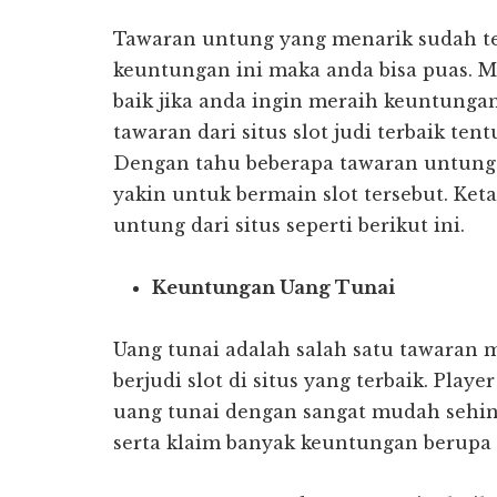
Tawaran untung yang menarik sudah ter
keuntungan ini maka anda bisa puas. Mai
baik jika anda ingin meraih keuntungan
tawaran dari situs slot judi terbaik ten
Dengan tahu beberapa tawaran untung 
yakin untuk bermain slot tersebut. Ket
untung dari situs seperti berikut ini.
Keuntungan Uang Tunai
Uang tunai adalah salah satu tawaran m
berjudi slot di situs yang terbaik. Player
uang tunai dengan sangat mudah sehing
serta klaim banyak keuntungan berupa ua