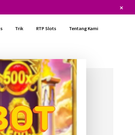
Clos
Top
Bann
ps
Trik
RTP Slots
Tentang Kami