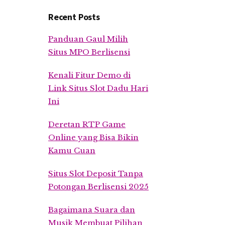
Recent Posts
Panduan Gaul Milih
Situs MPO Berlisensi
Kenali Fitur Demo di
Link Situs Slot Dadu Hari
Ini
Deretan RTP Game
Online yang Bisa Bikin
Kamu Cuan
Situs Slot Deposit Tanpa
Potongan Berlisensi 2025
Bagaimana Suara dan
Musik Membuat Pilihan