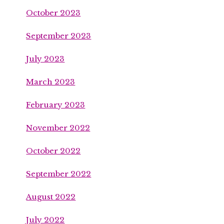
October 2023
September 2023
July 2023
March 2023
February 2023
November 2022
October 2022
September 2022
August 2022
July 2022