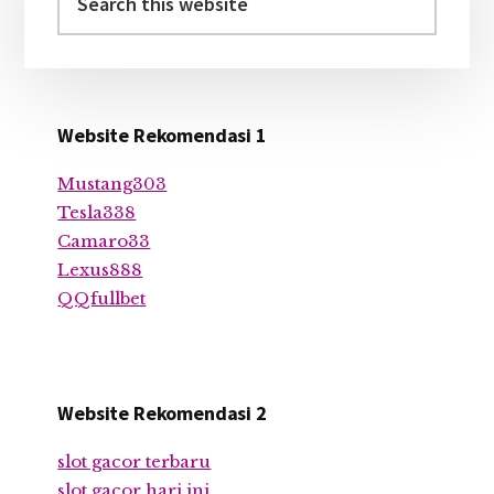
this
website
Website Rekomendasi 1
Mustang303
Tesla338
Camaro33
Lexus888
QQfullbet
Website Rekomendasi 2
slot gacor terbaru
slot gacor hari ini