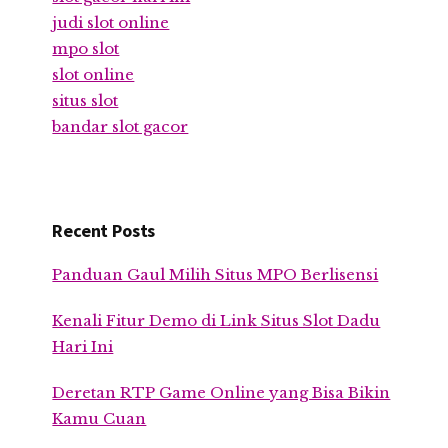
judi slot online
mpo slot
slot online
situs slot
bandar slot gacor
Recent Posts
Panduan Gaul Milih Situs MPO Berlisensi
Kenali Fitur Demo di Link Situs Slot Dadu
Hari Ini
Deretan RTP Game Online yang Bisa Bikin
Kamu Cuan