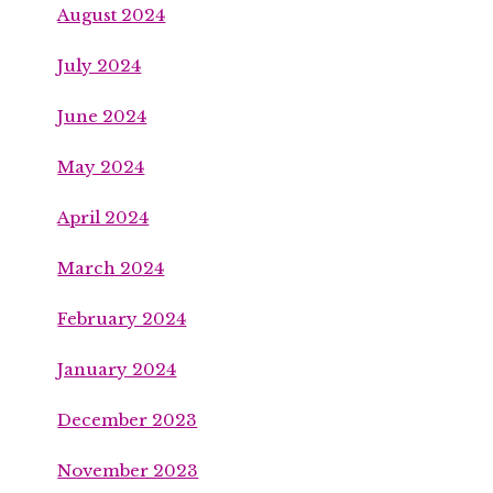
August 2024
July 2024
June 2024
May 2024
April 2024
March 2024
February 2024
January 2024
December 2023
November 2023