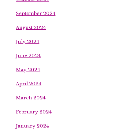
September 2024
August 2024
July 2024
June 2024
May 2024
April 2024
March 2024
February 2024
January 2024