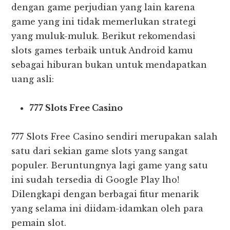
dengan game perjudian yang lain karena
game yang ini tidak memerlukan strategi
yang muluk-muluk. Berikut rekomendasi
slots games terbaik untuk Android kamu
sebagai hiburan bukan untuk mendapatkan
uang asli:
777 Slots Free Casino
777 Slots Free Casino sendiri merupakan salah
satu dari sekian game slots yang sangat
populer. Beruntungnya lagi game yang satu
ini sudah tersedia di Google Play lho!
Dilengkapi dengan berbagai fitur menarik
yang selama ini diidam-idamkan oleh para
pemain slot.