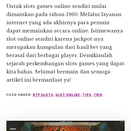
Untuk slots games online sendiri mulai
dimainkan pada tahun 1960. Melalui layanan
internet yang ada akhirnya para pemain
dapat memainkan secara online. Istimewanya
slot online sendiri karena jackpot-nya
merupakan kumpulan dari hasil bet yang
berasal dari berbagai player. Demikianlah
sejarah perkembangan slots games yang dapat
kita bahas. Selamat bermain dan semoga
artikel ini bermanfaat ya!
FILED UNDER:
RTP SLOTS
,
SLOT ONLINE
,
TIPS
,
TRIK