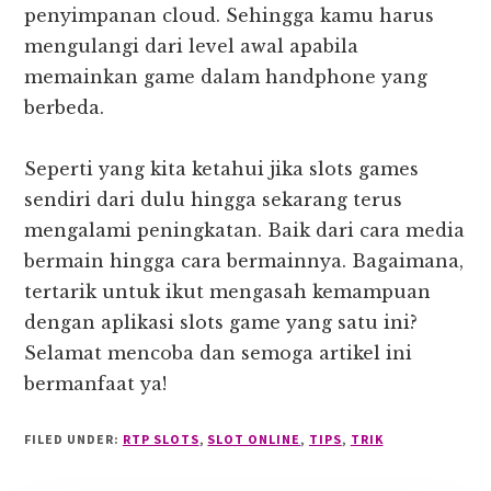
penyimpanan cloud. Sehingga kamu harus
mengulangi dari level awal apabila
memainkan game dalam handphone yang
berbeda.
Seperti yang kita ketahui jika slots games
sendiri dari dulu hingga sekarang terus
mengalami peningkatan. Baik dari cara media
bermain hingga cara bermainnya. Bagaimana,
tertarik untuk ikut mengasah kemampuan
dengan aplikasi slots game yang satu ini?
Selamat mencoba dan semoga artikel ini
bermanfaat ya!
FILED UNDER:
RTP SLOTS
,
SLOT ONLINE
,
TIPS
,
TRIK