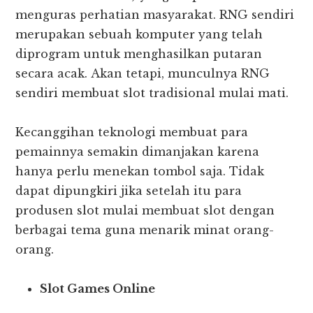
menguras perhatian masyarakat. RNG sendiri
merupakan sebuah komputer yang telah
diprogram untuk menghasilkan putaran
secara acak. Akan tetapi, munculnya RNG
sendiri membuat slot tradisional mulai mati.
Kecanggihan teknologi membuat para
pemainnya semakin dimanjakan karena
hanya perlu menekan tombol saja. Tidak
dapat dipungkiri jika setelah itu para
produsen slot mulai membuat slot dengan
berbagai tema guna menarik minat orang-
orang.
Slot Games Online