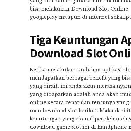
yang bisa kalian gunakan untuk melaku
bisa melakukan Download Slot Online y
googleplay maupun di internet sekalip
Tiga Keuntungan A
Download Slot Onl
Ketika melakukan unduhan aplikasi slo
mendapatkan berbagai benefit yang bis
yang diraih ini anda akan merasa nyama
yang didapatkan adalah anda akan mud
online secara cepat dan tentunya yang 
mendownload slot berikut. Maka dari it
keuntungan yang akan diperoleh oleh s
download game slot ini di handphone n