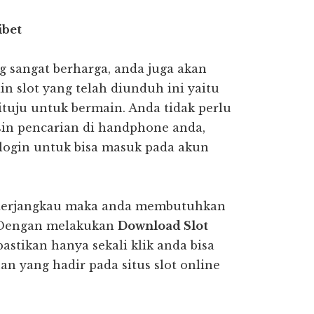
ibet
g sangat berharga, anda juga akan
slot yang telah diunduh ini yaitu
tuju untuk bermain. Anda tidak perlu
in pencarian di handphone anda,
login untuk bisa masuk pada akun
ak terjangkau maka anda membutuhkan
 Dengan melakukan
Download Slot
tikan hanya sekali klik anda bisa
 yang hadir pada situs slot online