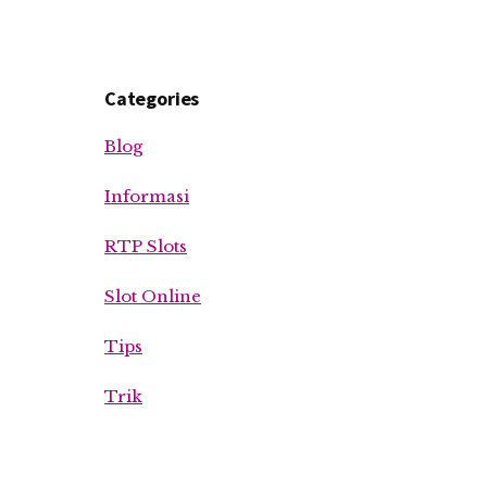
Categories
Blog
Informasi
RTP Slots
Slot Online
Tips
Trik