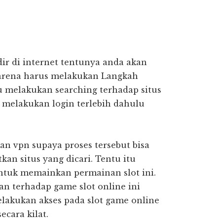
ir di internet tentunya anda akan
arena harus melakukan Langkah
u melakukan searching terhadap situs
melakukan login terlebih dahulu
n vpn supaya proses tersebut bisa
an situs yang dicari. Tentu itu
tuk memainkan permainan slot ini.
n terhadap game slot online ini
lakukan akses pada slot game online
cara kilat.