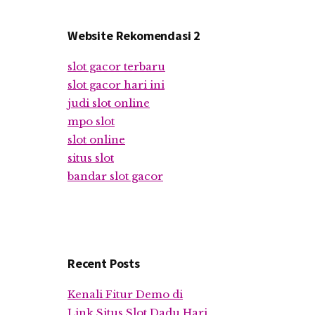
Website Rekomendasi 2
slot gacor terbaru
slot gacor hari ini
judi slot online
mpo slot
slot online
situs slot
bandar slot gacor
Recent Posts
Kenali Fitur Demo di
Link Situs Slot Dadu Hari