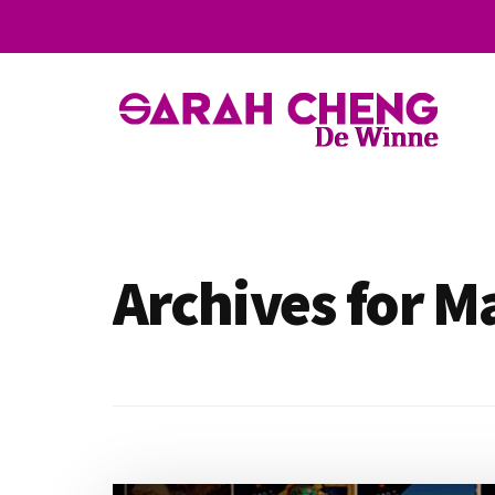
Skip
Skip
to
to
Additional
main
primary
content
sidebar
menu
Sarahcheng-
Blog
Dewinne
Bercerita
Tentang
Archives for M
Kriteria
Judi
Slot
Online
2022