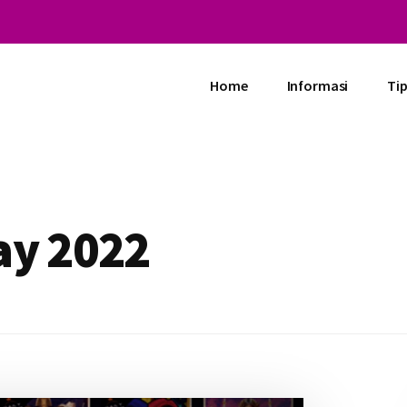
Home
Informasi
Ti
ay 2022