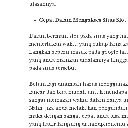
ulasannya.
Cepat Dalam Mengakses Situs Slot
Dalam bermain slot pada situs yang had
memerlukan waktu yang cukup lama k
Langkah seperti masuk pada google lal
yang anda mainkan didalamnya hingga 
pada situs tersebut.
Belum lagi ditambah harus menggunaka
lancar dan bisa mudah untuk mendapatk
sangat memakan waktu dalam hanya un
Nahh, jika anda melakukan pengunduha
maka dengan sangat cepat anda bisa me
yang hadir langsung di handphonemu se