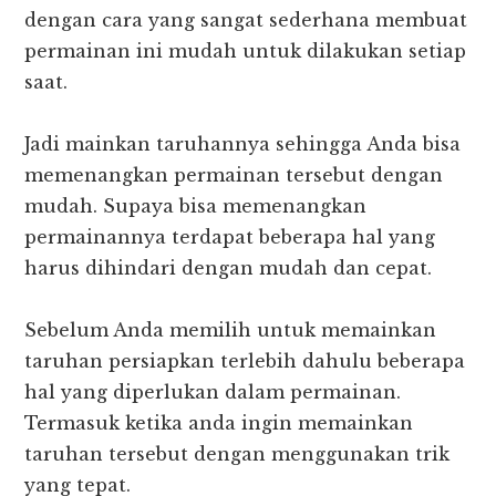
dengan cara yang sangat sederhana membuat
permainan ini mudah untuk dilakukan setiap
saat.
Jadi mainkan taruhannya sehingga Anda bisa
memenangkan permainan tersebut dengan
mudah. Supaya bisa memenangkan
permainannya terdapat beberapa hal yang
harus dihindari dengan mudah dan cepat.
Sebelum Anda memilih untuk memainkan
taruhan persiapkan terlebih dahulu beberapa
hal yang diperlukan dalam permainan.
Termasuk ketika anda ingin memainkan
taruhan tersebut dengan menggunakan trik
yang tepat.