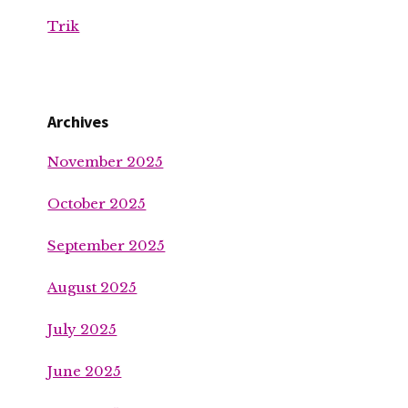
Trik
Archives
November 2025
October 2025
September 2025
August 2025
July 2025
June 2025