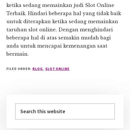
ketika sedang memainkan judi Slot Online
Terbaik. Hindari beberapa hal yang tidak baik
untuk diterapkan ketika sedang memainkan
taruhan slot online. Dengan menghindari
beberapa hal di atas semakin mudah bagi
anda untuk mencapai kemenangan saat
bermain.
FILED UNDER:
BLOG
,
SLOT ONLINE
Primary
Sidebar
Search
this
website