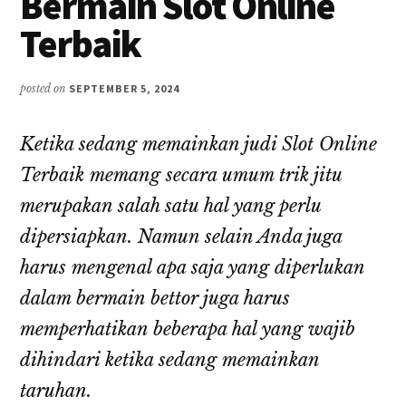
Bermain Slot Online
Terbaik
posted on
SEPTEMBER 5, 2024
Ketika sedang memainkan judi Slot Online
Terbaik memang secara umum trik jitu
merupakan salah satu hal yang perlu
dipersiapkan. Namun selain Anda juga
harus mengenal apa saja yang diperlukan
dalam bermain bettor juga harus
memperhatikan beberapa hal yang wajib
dihindari ketika sedang memainkan
taruhan.