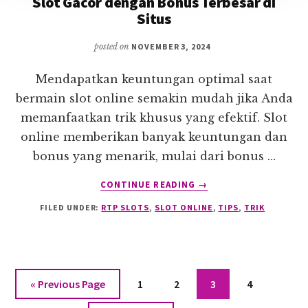
Slot Gacor dengan Bonus Terbesar di
Situs
posted on
NOVEMBER 3, 2024
Mendapatkan keuntungan optimal saat
bermain slot online semakin mudah jika Anda
memanfaatkan trik khusus yang efektif. Slot
online memberikan banyak keuntungan dan
bonus yang menarik, mulai dari bonus …
ABOUT
CONTINUE READING
→
STRATEGI
FILED UNDER:
RTP SLOTS
,
SLOT ONLINE
,
TIPS
,
TRIK
MENGOPTIMALKAN
KEUNTUNGAN
SLOT
GACOR
DENGAN
Go
Page
Page
Page
Page
«
Previous Page
1
2
3
4
BONUS
to
TERBESAR