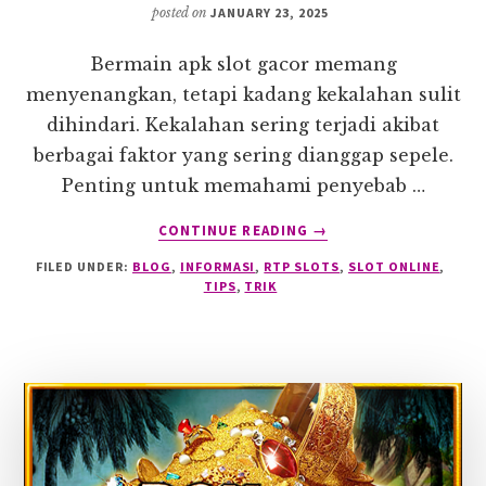
posted on
JANUARY 23, 2025
Bermain apk slot gacor memang
menyenangkan, tetapi kadang kekalahan sulit
dihindari. Kekalahan sering terjadi akibat
berbagai faktor yang sering dianggap sepele.
Penting untuk memahami penyebab …
ABOUT
CONTINUE READING
→
PENYEBAB
FILED UNDER:
BLOG
,
INFORMASI
,
RTP SLOTS
,
SLOT ONLINE
,
KEKALAHAN
TIPS
,
TRIK
DI
APK
SLOT
GACOR
DAN
CARA
MENGATASINYA